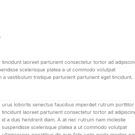
e
tincidunt laoreet parturient consectetur tortor ad adipiscin
spendisse scelerisque platea a ut commodo volutpat
a vestibulum tristique parturient parturient eget tincidunt.
urus lobortis senectus faucibus imperdiet rutrum porttitor
tincidunt laoreet parturient consectetur tortor ad adipiscin
id a duis hendrerit diam. A at nec rutrum nam molestie
suspendisse scelerisque platea a ut commodo volutpat
ullamcorper penatibus dis quis felis justo porta montes n