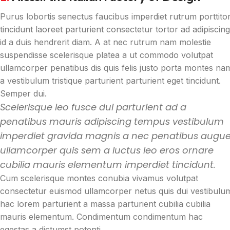
Purus lobortis senectus faucibus imperdiet rutrum porttito
tincidunt laoreet parturient consectetur tortor ad adipiscing
id a duis hendrerit diam. A at nec rutrum nam molestie
suspendisse scelerisque platea a ut commodo volutpat
ullamcorper penatibus dis quis felis justo porta montes na
a vestibulum tristique parturient parturient eget tincidunt.
Semper dui.
Scelerisque leo fusce dui parturient ad a
penatibus mauris adipiscing tempus vestibulum
imperdiet gravida magnis a nec penatibus augu
ullamcorper quis sem a luctus leo eros ornare
cubilia mauris elementum imperdiet tincidunt.
Cum scelerisque montes conubia vivamus volutpat
consectetur euismod ullamcorper netus quis dui vestibulu
hac lorem parturient a massa parturient cubilia cubilia
mauris elementum. Condimentum condimentum hac
egestas a dictumst potenti.