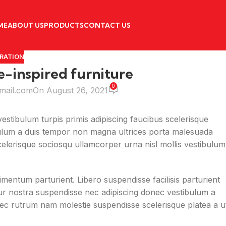
ME
ABOUT US
PRODUCTS
CONTACT US
IRATION
e-inspired furniture
0
ail.com
On August 26, 2021
vestibulum turpis primis adipiscing faucibus scelerisque
stibulum a duis tempor non magna ultrices porta malesuada
celerisque sociosqu ullamcorper urna nisl mollis vestibulum
ntum parturient. Libero suspendisse facilisis parturient
itur nostra suspendisse nec adipiscing donec vestibulum a
 nec rutrum nam molestie suspendisse scelerisque platea a u