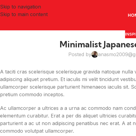
Skip to navigation
Skip to main content
HO
INSP
Minimalist Japanes
Posted by
anasmo2009@gm
A taciti cras scelerisque scelerisque gravida natoque nulla 
adipiscing aliquet pretium. Et iaculis mi velit tincidunt ve
ullamcorper scelerisque parturient himenaeos iaculis sit. S
pretium commodo inceptos.
Ac ullamcorper a ultrices a a urna ac commodo nam condime
elementum curabitur. Erat a per dis aliquet ultricies curab
parturient a ac ut non adipiscing penatibus nec erat. A at
commodo volutpat ullamcorper.