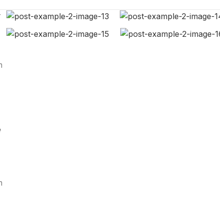
r
m
e
m