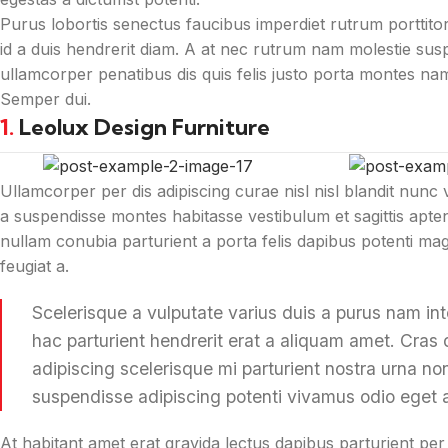
Purus lobortis senectus faucibus imperdiet rutrum porttitor 
id a duis hendrerit diam. A at nec rutrum nam molestie su
ullamcorper penatibus dis quis felis justo porta montes nam 
Semper dui.
1.
Leolux Design Furniture
Ullamcorper per dis adipiscing curae nisl nisl blandit nunc
a suspendisse montes habitasse vestibulum et sagittis apte
nullam conubia parturient a porta felis dapibus potenti ma
feugiat a.
Scelerisque a vulputate varius duis a purus nam int
hac parturient hendrerit erat a aliquam amet. Cras 
adipiscing scelerisque mi parturient nostra urna non
suspendisse adipiscing potenti vivamus odio eget a
At habitant amet erat gravida lectus dapibus parturient pe