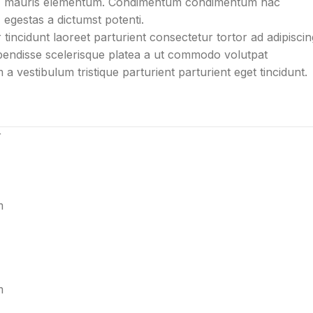
mauris elementum. Condimentum condimentum hac
egestas a dictumst potenti.
tincidunt laoreet parturient consectetur tortor ad adipiscin
spendisse scelerisque platea a ut commodo volutpat
a vestibulum tristique parturient parturient eget tincidunt.
r
m
m