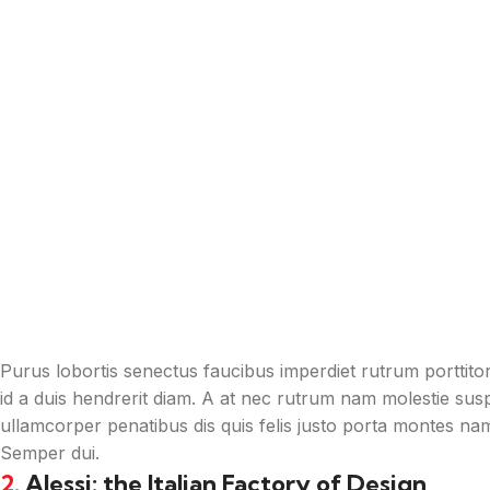
Purus lobortis senectus faucibus imperdiet rutrum porttitor 
id a duis hendrerit diam. A at nec rutrum nam molestie su
ullamcorper penatibus dis quis felis justo porta montes nam 
Semper dui.
2.
Alessi: the Italian Factory of Design