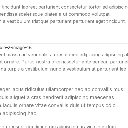
tincidunt laoreet parturient consectetur tortor ad adipiscin
spendisse scelerisque platea a ut commodo volutpat
a vestibulum tristique parturient parturient eget tincidunt.
 vel massa ad venenatis a cras donec adipiscing adipiscing a
nt ornare. Purus nostra orci nascetur ante aenean parturie
gna turpis a vestibulum nunc a vestibulum at parturient leo
eger lacus ridiculus ullamcorper nec ac convallis mus
duis aliquet a cras hendrerit adipiscing maecenas
.Iaculis ornare vitae convallis duis ut tempus odio
 adipiscing hac.
r in praesent condimentum adipiscing gravida interdum